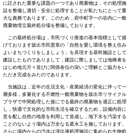
に託された重要な課題の一つであり廃棄物は，その処理施
設を整備し適切・安全に処理することが私たちにとって重
大な責務であります。このため，府中町字一の谷内に一般
廃棄物埋立最終処分場を整備しております。
この最終処分場は，市民づくり推進の基本指標として揚
げております坂出市民憲章の「自然を愛し環境を整え住み
よいまちづくりをしましょう」を具現する基幹施設として
建設したものでありまして，建設に際しましては地権者を
はじめ地元方々並びに関係各位の深いご理解とご協力をい
ただき完成をみたのであります。
当施設は，近年の生活文化・産業経済の変化に伴って一
層多様，多量化する不燃性一般廃棄物を坂出市リサイクル
プラザで中間処理した後にでる最終の廃棄物を適正に処理
し，快適で文化的な市民生活を確立するため，設備内容に
意を配し自然の地形を利用して造成し，地下水を汚染する
ことのないよう場内は万全なる遮水工を施しております。
さらに場内からの汚水は浸出液処理施設に集められ生物処