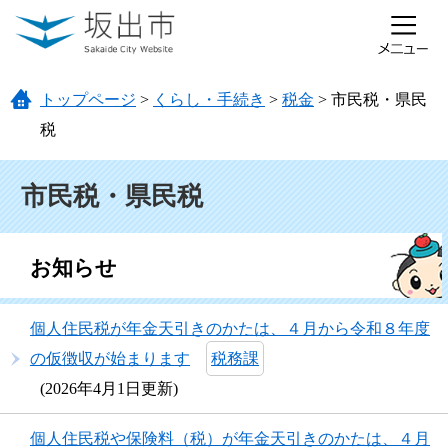
ページの先頭です。
メニューを飛ばして本文へ
トップページ
>
くらし・手続き
>
税金
>
市民税・県民
税
本文
市民税・県民税
お知らせ
個人住民税が年金天引きのかたは、４月から令和８年度
の仮徴収が始まります
税務課
2026年4月1日更新
個人住民税や保険料（税）が年金天引きのかたは、４月