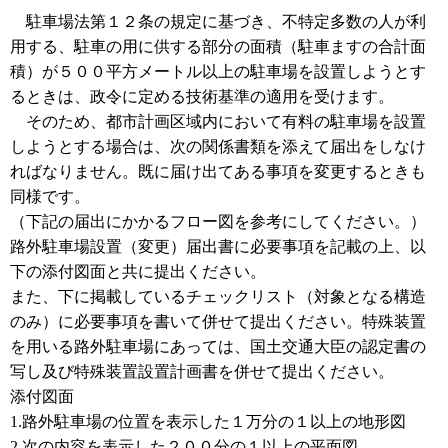
駐車場法第１２条の規定に基づき、不特定多数の人が利
用する、駐車の用に供する部分の面積（駐車ますの合計面
積）が５００平方メートル以上の駐車場を設置しようとす
るときは、政令に定める技術基準の適用を受けます。
そのため、都市計画区域内において有料の駐車場を設置
しようとする場合は、次の関係書類を添えて届出をしなけ
ればなりません。既に届け出てある事項を変更するときも
同様です。
（下記の届出にかかるフロー図を参考にしてください。）
路外駐車場設置（変更）届出書に必要事項を記載の上、以
下の添付図面と共に提出ください。
また、下に掲載しているチェックリスト（対象となる構造
のみ）に必要事項を書いて併せて提出ください。特殊装置
を用いる路外駐車場にあっては、国土交通大臣の認定書の
写し及び特殊装置設置計画書を併せて提出ください。
添付図面
1.路外駐車場の位置を表示した１万分の１以上の地形図
2.次の内容を表示した２００分の１以上の平面図