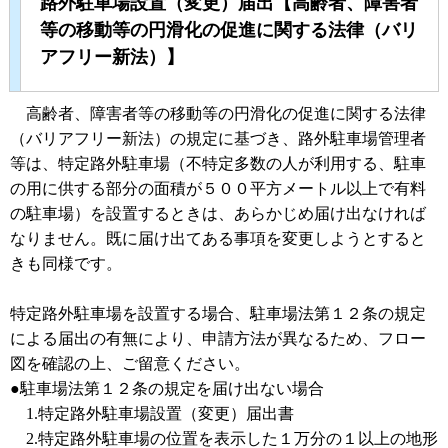
路外駐車場設置（変更）届出【高齢者、障害者
等の移動等の円滑化の促進に関する法律（バリ
アフリー新法）】
高齢者、障害者等の移動等の円滑化の促進に関する法律
（バリアフリー新法）の規定に基づき、路外駐車場管理者
等は、特定路外駐車場（不特定多数の人が利用する、駐車
の用に供する部分の面積が５００平方メートル以上で有料
の駐車場）を設置するときは、あらかじめ届け出なければ
なりません。既に届け出てある事項を変更しようとすると
きも同様です。
特定路外駐車場を設置する場合、駐車場法第１２条の規定
による届出の有無により、申請方法が異なるため、フロー
図を確認の上、ご留意ください。
●駐車場法第１２条の規定を届け出ない場合
1.特定路外駐車場設置（変更）届出書
2.特定路外駐車場の位置を表示した１万分の１以上の地形