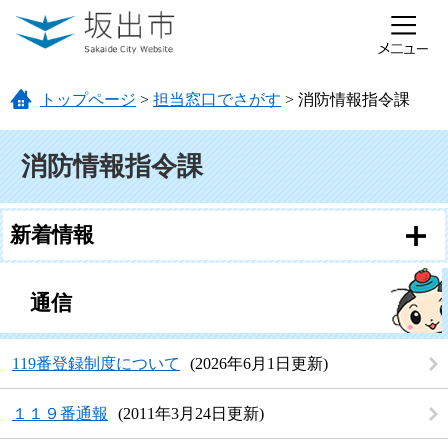
ページの先頭です。
メニューを飛ばして本文へ
トップページ
>
担当窓口でさがす
>
消防情報指令課
本文
消防情報指令課
新着情報
通信
119番登録制度について
2026年6月1日更新
１１９番通報
2011年3月24日更新