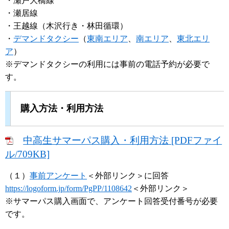
・瀬戸大橋線
・瀬居線
・王越線（木沢行き・林田循環）
・
デマンドタクシー
（
東南エリア
、
南エリア
、
東北エリ
ア
）
※デマンドタクシーの利用には事前の電話予約が必要で
す。
購入方法・利用方法
中高生サマーパス購入・利用方法 [PDFファイ
ル/709KB]
（１）
事前アンケート
＜外部リンク＞
に回答
https://logoform.jp/form/PgPP/1108642
＜外部リンク＞
※サマーパス購入画面で、アンケート回答受付番号が必要
です。