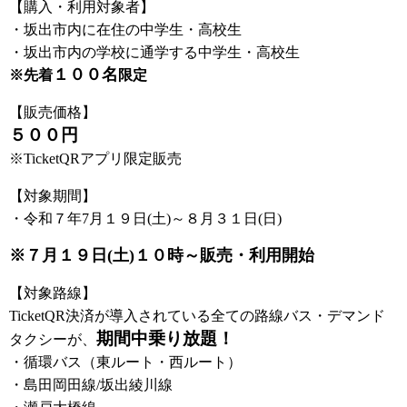
【購入・利用対象者】
・坂出市内に在住の中学生・高校生
・坂出市内の学校に通学する中学生・高校生
１００名
※先着
限定
【販売価格】
５００円
※TicketQRアプリ限定販売
【対象期間】
・令和７年7月１９日(土)～８月３１日(日)
※７月１９日(土)１０時～販売・利用開始
【対象路線】
TicketQR決済が導入されている全ての路線バス・デマンド
期間中乗り放題！
タクシーが、
・循環バス（東ルート・西ルート）
・島田岡田線/坂出綾川線