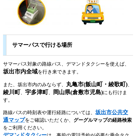
サマーパスで行ける場所
サマーパス対象の路線バス、デマンドタクシーを使えば、
坂出市内全域
を行き来できます。
丸亀市(飯山町・綾歌町)
また、坂出市内のみならず、
、
綾川町
宇多津町
岡山県(倉敷市児島)
、
、
にも行けま
す。
坂出市公共交
路線バスの時刻表や運行経路については、
通マップ
をご確認いただくか、
グーグルマップの経路検索
をご利用ください。
デマンドタクシー
は、事前の電話予約が必要な乗合タク