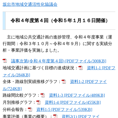
坂出市地域交通活性化協議会
令和４年度第４回（令和５年１月１６日開催）
主に地域公共交通計画の進捗管理、令和４年度事業（運
行期間：令和３年１０月～令和４年９月）に関する実績分
析・事業評価を実施しました。
議事次第(令和４年度第４回) [PDFファイル/300KB]
地域交通計画に基づく目標の達成状況：
資料1-1 [PDFフ
ァイル/284KB]
全体・路線別実績推移グラフ：
資料1-2 [PDFファイ
ル/724KB]
路線間比較グラフ：
資料1-3 [PDFファイル/489KB]
月別推移グラフ：
資料1-4 [PDFファイル/455KB]
分科会報告：
資料1-5 [PDFファイル/539KB]
事業評価（事業の概要）：
資料2(1) [PDFファイ