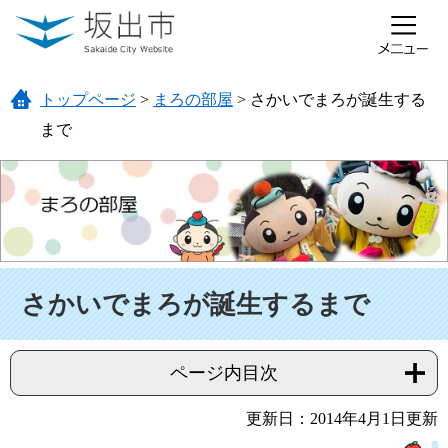
ページの先頭です。
メニューを飛ばして本文へ
トップページ
>
まろの部屋
>
さかいでまろが誕生する
まで
本文
さかいでまろが誕生するまで
ページ内目次
更新日：2014年4月1日更新