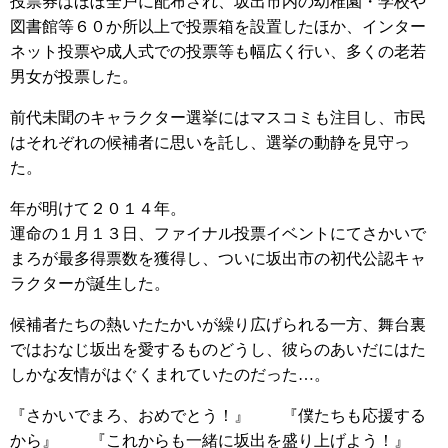
投票券はほぼ全戸に配布され、坂出市内の幼稚園・学校や
図書館等６０か所以上で投票箱を設置したほか、インター
ネット投票や成人式での投票等も幅広く行い、多くの老若
男女が投票した。
前代未聞のキャラクター選挙にはマスコミも注目し、市民
はそれぞれの候補者に思いを託し、選挙の動静を見守っ
た。
年が明けて２０１４年。
運命の１月１３日、ファイナル投票イベントにてさかいで
まろが最多得票数を獲得し、ついに坂出市の初代公認キャ
ラクターが誕生した。
候補者たちの熱いたたかいが繰り広げられる一方、舞台裏
ではおなじ坂出を愛するものどうし、彼らのあいだにはた
しかな友情がはぐくまれていたのだった…。
『さかいでまろ、おめでとう！』 『僕たちも応援する
から』 『これからも一緒に坂出を盛り上げよう！』