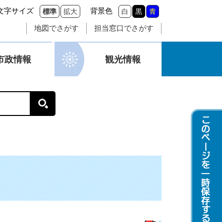
文字サイズ
背景色
標準
拡大
白
黒
青
地図でさがす
担当窓口でさがす
市政情報
観光情報