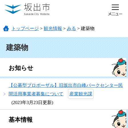
ページの先頭です。
メニューを飛ばして本文へ
トップページ
>
観光情報
>
みる
>
建築物
本文
建築物
お知らせ
【公募型プロポーザル】旧坂出市白峰パークセンター民
間活用事業者募集について
産業観光課
2023年3月23日更新
基本情報