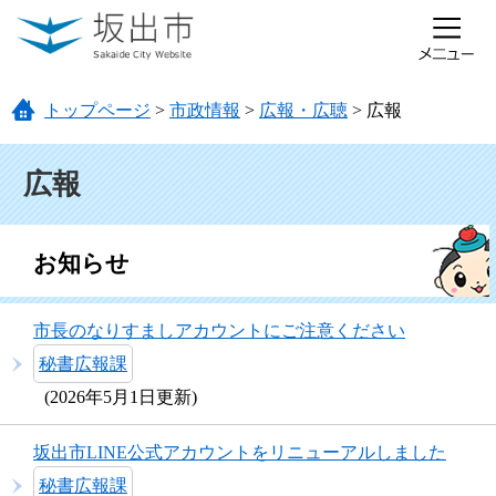
ページの先頭です。
メニューを飛ばして本文へ
トップページ
>
市政情報
>
広報・広聴
>
広報
本文
広報
お知らせ
市長のなりすましアカウントにご注意ください
秘書広報課
2026年5月1日更新
坂出市LINE公式アカウントをリニューアルしました
秘書広報課