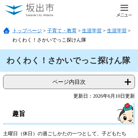
ページの先頭です。
メニューを飛ばして本文へ
トップページ
>
子育て・教育
>
生涯学習
>
生涯学習
>
わくわく！さかいでっこ探けん隊
本文
わくわく！さかいでっこ探けん隊
ページ内目次
更新日：2026年6月10日更新
趣旨
土曜日（休日）の過ごしかたの一つとして、子どもたち