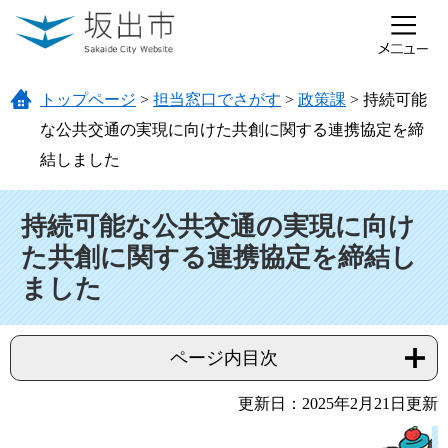
ページの先頭です。
メニューを飛ばして本文へ
トップページ
>
担当窓口でさがす
>
政策課
>
持続可能
な公共交通の実現に向けた共創に関する連携協定を締
結しました
本文
持続可能な公共交通の実現に向け
た共創に関する連携協定を締結し
ました
ページ内目次
更新日：2025年2月21日更新