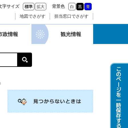
文字サイズ
背景色
標準
拡大
白
黒
青
地図でさがす
担当窓口でさがす
市政情報
観光情報
」