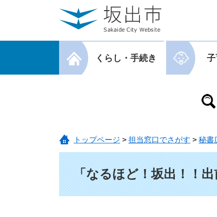
ページの先頭です。
メニューを飛ばして本文へ
メニューを閉じる
くらし・手続き
子
メニューを閉じる
トップページ
>
担当窓口でさがす
>
秘書
本文
「なるほど！坂出！！出