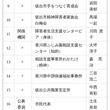
岩田
9
〃
坂出市手をつなぐ育成会
美郁
坂出市精神障害者家族会
馬場
10
〃
白梅会
一起
関係
障害者生活支援センターピ
川田 恵
11
機関
ア（身体）
子
香川県ふじみ園相談支援セ
大坪
12
〃
ンター（知的）
淳子
相談支援事業所わかたけ
森 亮
13
〃
（精神）
治
三谷
14
〃
香川県中讃保健福祉事務所
浩二
中西
15
〃
坂出公共職業安定所
有彩
公募
土生
16
市民代表
委員
奈加