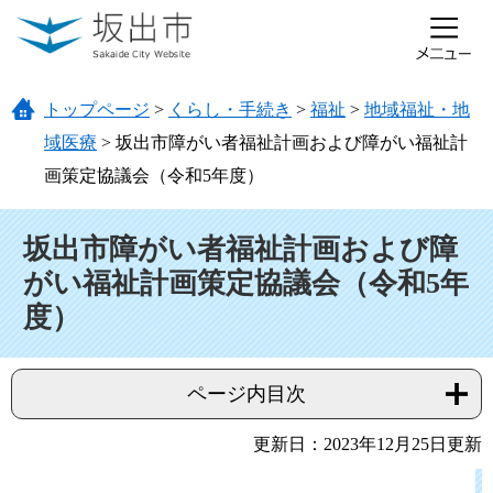
ページの先頭です。
メニューを飛ばして本文へ
トップページ
>
くらし・手続き
>
福祉
>
地域福祉・地
域医療
>
坂出市障がい者福祉計画および障がい福祉計
画策定協議会（令和5年度）
本文
坂出市障がい者福祉計画および障
がい福祉計画策定協議会（令和5年
度）
ページ内目次
更新日：2023年12月25日更新