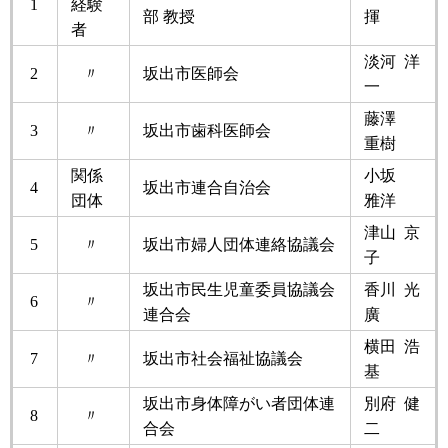
1
経験
部 教授
揮
者
淡河 洋
2
〃
坂出市医師会
一
藤澤
3
〃
坂出市歯科医師会
重樹
関係
小坂
4
坂出市連合自治会
団体
雅洋
津山 京
5
〃
坂出市婦人団体連絡協議会
子
坂出市民生児童委員協議会
香川 光
6
〃
連合会
廣
横田 浩
7
〃
坂出市社会福祉協議会
基
坂出市身体障がい者団体連
別府 健
8
〃
合会
二