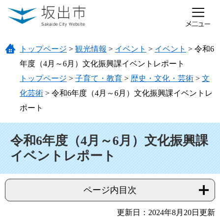
ページの先頭です。
メニューを飛ばして本文へ
トップページ
>
観光情報
>
イベント
>
イベント
>
令和6
年度（4月～6月）文化振興課イベントレポート
トップページ
>
子育て・教育
>
歴史・文化・芸術
>
文
化芸術
>
令和6年度（4月～6月）文化振興課イベントレ
ポート
本文
令和6年度（4月～6月）文化振興課
イベントレポート
ページ内目次
更新日：2024年8月20日更新