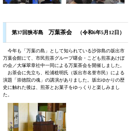
万葉茶会
第37回狭岑島
（令和6年5月12日）
今年も「万葉の島」として知られている沙弥島の坂出市
万葉会館にて、市民煎茶グループ曙会・こども煎茶あけぼ
の会／大塚翠章社中一同による万葉茶会を開催しました。
お茶会に先立ち、松浦稔明氏（坂出市名誉市民）による
演題「崇徳院の魂」の講演がありました。坂出ゆかりの歴
史に触れた後は、煎茶とお菓子をゆっくりと楽しみまし
た。