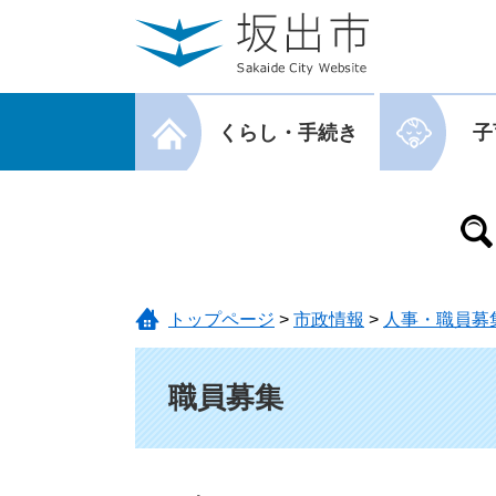
ページの先頭です。
メニューを飛ばして本文へ
メニューを閉じる
くらし・手続き
子
メニューを閉じる
トップページ
>
市政情報
>
人事・職員募
本文
職員募集