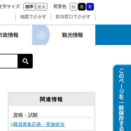
文字サイズ
背景色
標準
拡大
白
黒
青
地図でさがす
担当窓口でさがす
市政情報
観光情報
関連情報
資格・試験
職員募集応募・実施状況