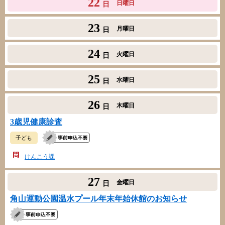
22
日曜日
日
23
月曜日
日
24
火曜日
日
25
水曜日
日
26
木曜日
日
3歳児健康診査
子ども
けんこう課
27
金曜日
日
角山運動公園温水プール年末年始休館のお知らせ