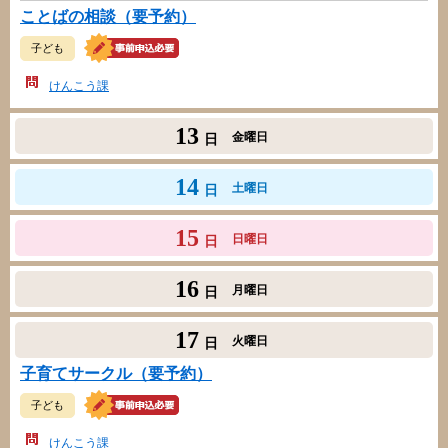
ことばの相談（要予約）
子ども
けんこう課
13
金曜日
日
14
土曜日
日
15
日曜日
日
16
月曜日
日
17
火曜日
日
子育てサークル（要予約）
子ども
けんこう課