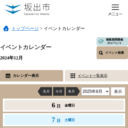
ページの先頭です。
メニューを飛ばして本文へ
トップページ
>
イベントカレンダー
本文
複数期間開催
のイベント
イベントカレンダー
イベント検索
2024年12月
カレンダー表示
イベント一覧表示
先月
今月
来月
6
金曜日
日
7
土曜日
日