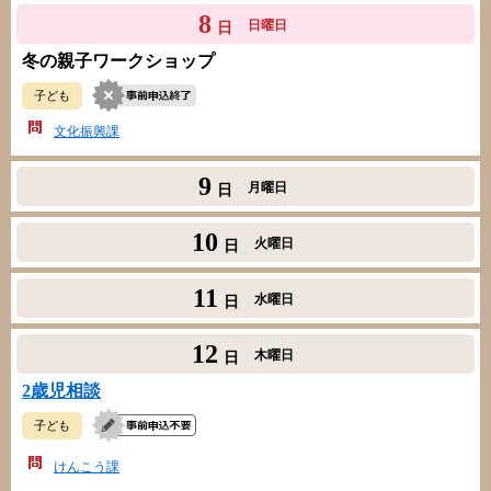
8
日曜日
日
冬の親子ワークショップ
子ども
文化振興課
9
月曜日
日
10
火曜日
日
11
水曜日
日
12
木曜日
日
2歳児相談
子ども
けんこう課