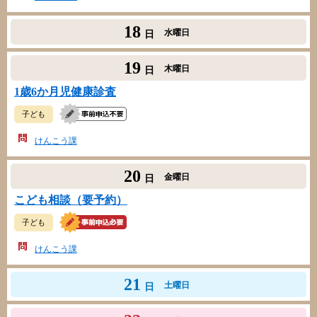
18
水曜日
日
19
木曜日
日
1歳6か月児健康診査
子ども
けんこう課
20
金曜日
日
こども相談（要予約）
子ども
けんこう課
21
土曜日
日