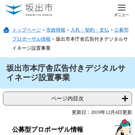
ページの先頭です。
メニューを飛ばして本文へ
トップページ
>
市政情報
>
入札・契約・支払
>
公募型
プロポーザル情報
>
坂出市本庁舎広告付きデジタルサ
イネージ設置事業
本文
坂出市本庁舎広告付きデジタルサ
イネージ設置事業
ページ内目次
更新日：2019年12月4日更新
公募型プロポーザル情報