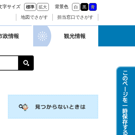
文字サイズ
背景色
標準
拡大
白
黒
青
地図でさがす
担当窓口でさがす
市政情報
観光情報