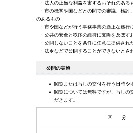
・ 法人の正当な利益を害するおそれのある
・ 市の機関や国などとの間での審議、検討
のあるもの
・ 市や国などが行う事務事業の適正な遂行
・ 公共の安全と秩序の維持に支障を及ぼす
・ 公開しないことを条件に任意に提供され
・ 法令などで公開することができないとさ
公開の実施
閲覧または写しの交付を行う日時や
閲覧については無料ですが、写しの
だきます。
区 分