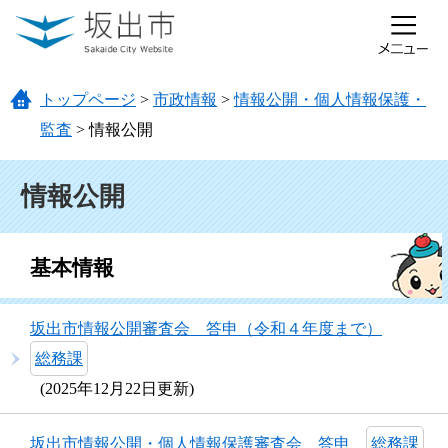
ページの先頭です。
メニューを飛ばして本文へ
トップページ
>
市政情報
>
情報公開・個人情報保護・
監査
>
情報公開
本文
情報公開
基本情報
坂出市情報公開審査会 答申（令和４年度まで）
総務課
2025年12月22日更新
坂出市情報公開・個人情報保護審査会 答申
総務課