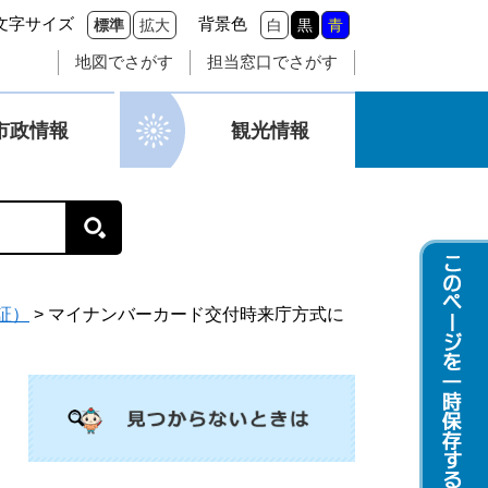
文字サイズ
背景色
標準
拡大
白
黒
青
地図でさがす
担当窓口でさがす
市政情報
観光情報
証）
>
マイナンバーカード交付時来庁方式に