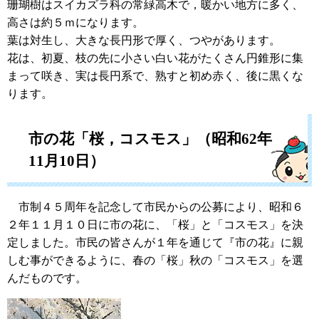
珊瑚樹はスイカズラ科の常緑高木で，暖かい地方に多く、
高さは約５ｍになります。
葉は対生し、大きな長円形で厚く、つやがあります。
花は、初夏、枝の先に小さい白い花がたくさん円錐形に集
まって咲き、実は長円系で、熟すと初め赤く、後に黒くな
ります。
市の花「桜，コスモス」（昭和62年
11月10日）
市制４５周年を記念して市民からの公募により、昭和６
２年１１月１０日に市の花に、「桜」と「コスモス」を決
定しました。市民の皆さんが１年を通じて『市の花』に親
しむ事ができるように、春の「桜」秋の「コスモス」を選
んだものです。