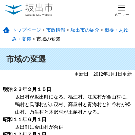
ページの先頭です。
メニューを飛ばして本文へ
トップページ
>
市政情報
>
坂出市の紹介
>
概要・あゆ
み・変遷
>
市域の変遷
本文
市域の変遷
更新日：2012年1月1日更新
明治２３年２月１５日
坂出村が坂出町になる。福江村、江尻村が金山村に、
鴨村と氏部村が加茂村、高屋村と青海村と神谷村が松
山村、乃生村と木沢村が王越村となる。
昭和１１年６月１日
坂出町に金山村が合併
昭和１７年７月１日