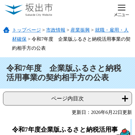
ページの先頭です。
メニューを飛ばして本文へ
トップページ
>
市政情報
>
産業振興
>
就職・雇用・人
材確保
>
令和7年度 企業版ふるさと納税活用事業の契
約相手方の公表
本文
令和7年度 企業版ふるさと納税
活用事業の契約相手方の公表
ページ内目次
更新日：2026年6月22日更新
令和7年度企業版ふるさと納税活用事