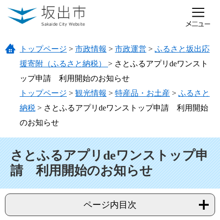
ページの先頭です。
メニューを飛ばして本文へ
トップページ
>
市政情報
>
市政運営
>
ふるさと坂出応
援寄附（ふるさと納税）
>
さとふるアプリdeワンスト
ップ申請 利用開始のお知らせ
トップページ
>
観光情報
>
特産品・お土産
>
ふるさと
納税
>
さとふるアプリdeワンストップ申請 利用開始
のお知らせ
本文
さとふるアプリdeワンストップ申
請 利用開始のお知らせ
ページ内目次