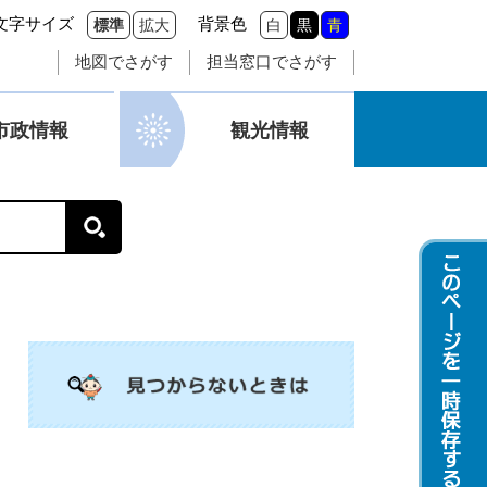
文字サイズ
背景色
標準
拡大
白
黒
青
地図でさがす
担当窓口でさがす
市政情報
観光情報