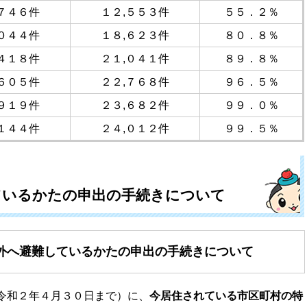
,７４６件
１２,５５３件
５５．２％
,０４４件
１８,６２３件
８０．８％
,４１８件
２１,０４１件
８９．８％
,６０５件
２２,７６８件
９６．５％
,９１９件
２３,６８２件
９９．０％
,１４４件
２４,０１２件
９９．５％
ているかたの申出の手続きについて
外へ避難しているかたの申出の手続きについて
和２年４月３０日まで）に、
今居住されている市区町村の特