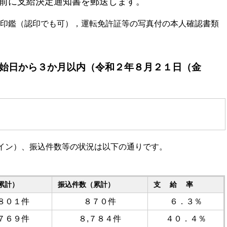
定通知書を郵送します。
印鑑（認印でも可），運転免許証等の写真付の本人確認書類
始日から３か月以内（令和２年８月２１日（金
イン）、振込件数等の状況は以下の通りです。
累計）
振込件数（累計）
支 給 率
,８０１件
８７０件
６．３％
,７６９件
８,７８４件
４０．４％