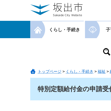
ページの先頭です。
メニューを飛ばして本文へ
メニューを閉じる
くらし・手続き
子
メニューを閉じる
トップページ
>
くらし・手続き
>
福祉
>
本文
特別定額給付金の申請受