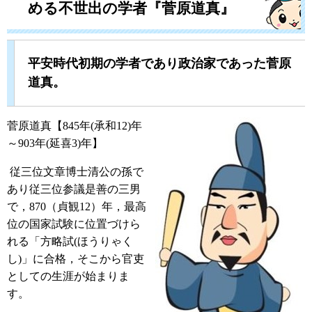
める不世出の学者『菅原道真』
平安時代初期の学者であり政治家であった菅原
道真。
菅原道真【845年(承和12)年
～903年(延喜3)年】
従三位文章博士清公の孫で
あり従三位参議是善の三男
で，870（貞観12）年，最高
位の国家試験に位置づけら
れる「方略試(ほうりゃく
し)」に合格，そこから官吏
としての生涯が始まりま
す。