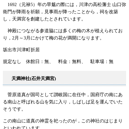
1692（元禄5）年の旱魃の際には，川津の高松藩士 山口弥
衛門が降雨を祈願，見事雨が降ったことから，祠を改築
し，天満宮を創建したとされています。
神殿につながる参道脇には多くの梅の木が植えられてお
り，2月～3月にかけて梅の花が満開になります。
坂出市川津町折居
規定なし 休館日：無、 料金：無料、 駐車場：無
天満神社(石井天満宮)
菅原道真が国司として讃岐国に在任中，国府庁の南にあ
る南山と呼ばれる山を気に入り，しばしば足を運んでいた
そうです。
この南山に道真の神霊を祀ったのが，この神社のはじまり
といわれています。