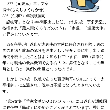
877（元慶元）年，文章
博士(もんじょうはかせ)，
886（仁和2）年讃岐国司
「讃岐守」となり4年間坂出に赴任。それ以後，宇多天皇に
抜擢され「蔵人頭(くろうどのとう)」「参議」「遣唐大使」
と昇進していきます。
894(寛平6)年 道真が遣唐使の大使に任命された際，唐の
国の衰退と航海の危険を理由とし，宇多天皇に申し出，遣
唐使を廃止したことはよく知られています。 899（昌泰2）
年には朝廷の最高機関である右大臣に昇任となり，この当
時としては，異例の出世となったのです。
しかしその後，政敵であった藤原時平の力によって「太
宰権帥」に左遷され，晩年は不遇になったとされていま
す。
漢詩文集『菅家文草(かんけぶんそう)』には道真が讃岐国
に在任中「民政」に努めたことが記されています。香川に