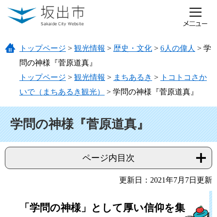
ページの先頭です。
メニューを飛ばして本文へ
トップページ
>
観光情報
>
歴史・文化
>
6人の偉人
>
学
問の神様『菅原道真』
トップページ
>
観光情報
>
まちあるき
>
トコトコさか
いで（まちあるき観光）
>
学問の神様『菅原道真』
本文
学問の神様『菅原道真』
ページ内目次
更新日：2021年7月7日更新
「学問の神様」として厚い信仰を集