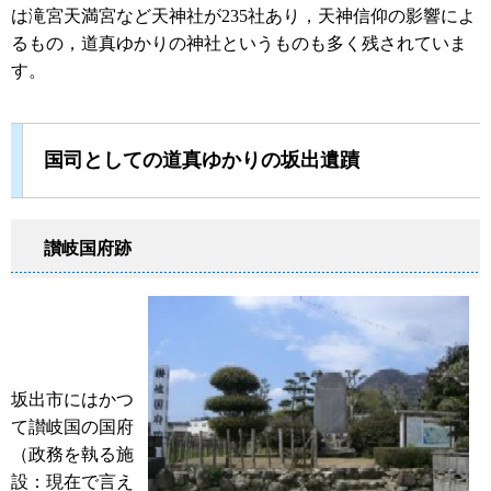
は滝宮天満宮など天神社が235社あり，天神信仰の影響によ
るもの，道真ゆかりの神社というものも多く残されていま
す。
国司としての道真ゆかりの坂出遺蹟
讃岐国府跡
坂出市にはかつ
て讃岐国の国府
（政務を執る施
設：現在で言え