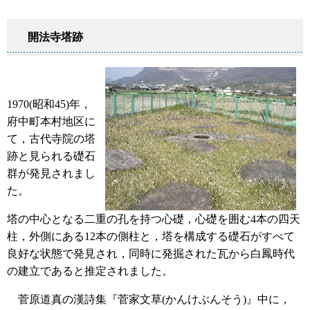
開法寺塔跡
1970(昭和45)年，
府中町本村地区に
て，古代寺院の塔
跡と見られる礎石
群が発見されまし
た。
塔の中心となる二重の孔を持つ心礎，心礎を囲む4本の四天
柱，外側にある12本の側柱と，塔を構成する礎石がすべて
良好な状態で発見され，同時に発掘された瓦から白鳳時代
の建立であると推定されました。
菅原道真の漢詩集『菅家文草(かんけぶんそう)』中に，