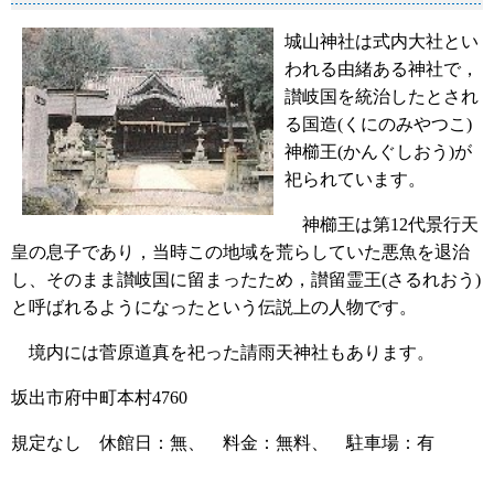
城山神社は式内大社とい
われる由緒ある神社で，
讃岐国を統治したとされ
る国造(くにのみやつこ)
神櫛王(かんぐしおう)が
祀られています。
神櫛王は第12代景行天
皇の息子であり，当時この地域を荒らしていた悪魚を退治
し、そのまま讃岐国に留まったため，讃留霊王(さるれおう)
と呼ばれるようになったという伝説上の人物です。
境内には菅原道真を祀った請雨天神社もあります。
坂出市府中町本村4760
規定なし 休館日：無、 料金：無料、 駐車場：有