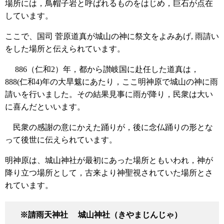
場所には，鳥帽子岩と呼ばれるものをはじめ，巨石が点在
しています。
ここで、国司 菅原道真が城山の神に祭文をよみあげ, 雨請い
をした場所と伝えられています。
886（仁和2）年，都から讃岐国に赴任した道真は，
888(仁和4)年の大旱魃にあたり，ここ明神原で城山の神に雨
請いを行いました。その結果見事に雨が降り，民衆は大い
に喜んだといいます。
民衆の感謝の意にかえた踊りが，後に念仏踊りの形とな
って後世に伝えられています。
明神原は、城山神社が最初にあった場所ともいわれ，神が
降り立つ場所として，古来より神聖視されていた場所とさ
れています。
※請雨天神社 城山神社（きやまじんじゃ）