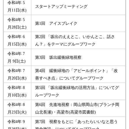
令和4年 5
スタートアップミーティング
月11日(水)
令和4年 5
第1回 アイスブレイク
月28日(土)
令和4年 6
第2回 「坂出のええとこ、いかんとこ、話さ
月15日(水)
ん？」をテーマにグループワーク
令和4年 7
第3回 坂出緩衝緑地視察
月 9日(土)
令和4年 7
第4回 緩衝緑地の「アピールポイント」「改
月20日(水)
善すべき点」についてグループワーク
令和4年 8
第5回 「坂出緩衝緑地の活用方法」についてグ
月10日(水)
ループワーク
令和4年 8
第6回 先進地視察：岡山県岡山市(ブランチ岡
月23日(火)
山北長瀬)・高梁市(高梁市図書館)
令和4年 9
第7回 視察をもとに「あったらいいなと思う
月28日(水)
複合施設」についてグループワーク