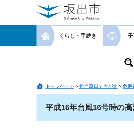
ページの先頭です。
メニューを飛ばして本文へ
メニューを閉じる
くらし・手続き
子
メニューを閉じる
トップページ
>
担当窓口でさがす
>
危機
本文
平成16年台風16号時の