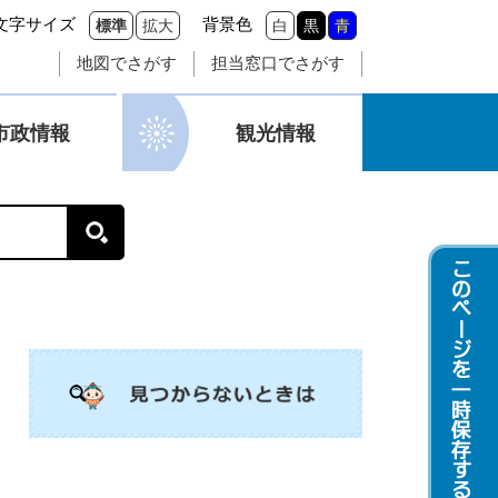
文字サイズ
背景色
標準
拡大
白
黒
青
地図でさがす
担当窓口でさがす
市政情報
観光情報