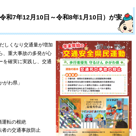
和7年12月10日～令和8年1月10日）が実
だしくなり交通量が増加
ら、重大事故の多発が心
ーを確実に実践し、交通
かがわ県」
と飲酒運転の根絶
転者の交通事故防止