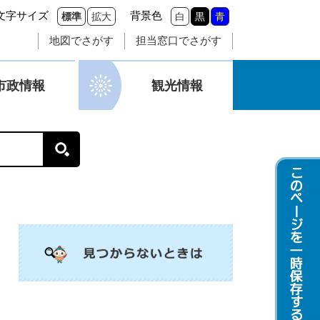
文字サイズ
背景色
標準
拡大
白
黒
青
地図でさがす
担当窓口でさがす
市政情報
観光情報