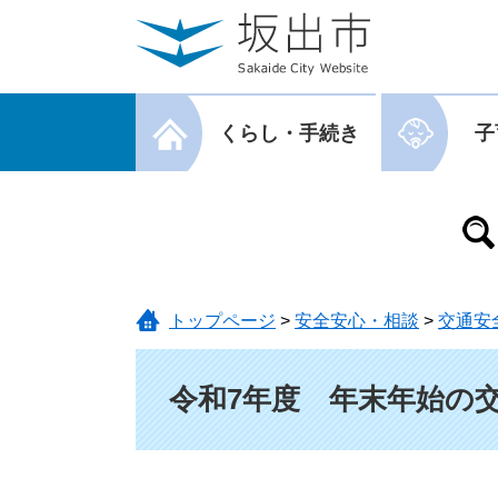
ページの先頭です。
メニューを飛ばして本文へ
メニューを閉じる
くらし・手続き
子
メニューを閉じる
トップページ
>
安全安心・相談
>
交通安
本文
令和7年度 年末年始の