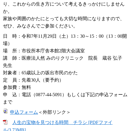
り、これからの生き方について考えるきっかけにしません
か。
家族や周囲のかたにとっても大切な時間になりますので、
ぜひ、みなさんでご参加ください。
日 時：令和7年11月29日（土）13：30～15：00（13：00開
場）
場 所：市役所本庁舎本館2階大会議室
講 師：医療法人然 みのりクリニック 院長 蔵谷 弘子
先生
対象者：65歳以上の坂出市民のかた
定 員：先着30人（要予約）
参加費：無料
申 込：電話（0877-44-5091）もしくは下記の申込フォーム
まで
申込フォーム
＜外部リンク＞
人生の宝物を見つける時間 チラシ [PDFファイ
ル/3.73MB]