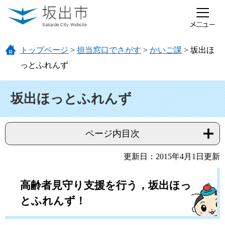
ページの先頭です。
メニューを飛ばして本文へ
トップページ
>
担当窓口でさがす
>
かいご課
>
坂出ほ
っとふれんず
本文
坂出ほっとふれんず
ページ内目次
更新日：2015年4月1日更新
高齢者見守り支援を行う，坂出ほっ
とふれんず！