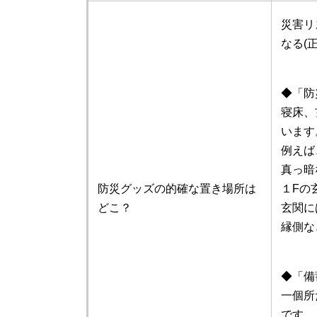
災害リ
なる(
◆「防
寝床、
います
例えば
真っ暗
防災グッズの的確な置き場所は
１Fの
どこ？
玄関に
縁側な
◆「備
一個所
です。