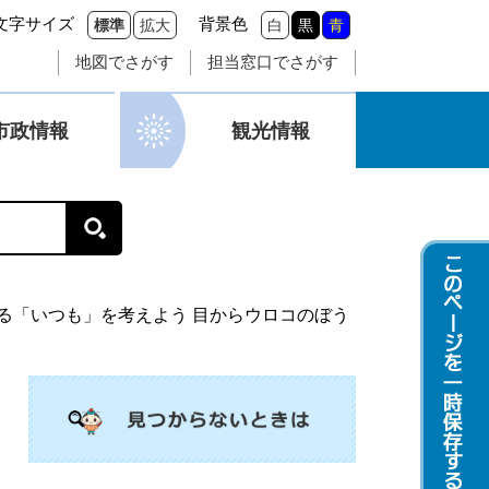
文字サイズ
背景色
標準
拡大
白
黒
青
地図でさがす
担当窓口でさがす
市政情報
観光情報
る「いつも」を考えよう 目からウロコのぼう