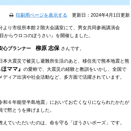
印刷用ページを表示する
更新日：2024年4月1日更新
分より市役所本館２階大会議室にて、男女共同参画講演会
 目からウロコのぼうさい』を開催しました。
柳原 志保
安心プランナー
さんです。
日本大震災で被災し避難所生活のあと、移住先で熊本地震と熊
しほママ』
の愛称で、大震災の経験と教訓をいかし、全国で
メディア出演や社会活動など、多方面で活躍されています。
令和６年能登半島地震」においてお亡くなりになられたかたが
員で黙とうを捧げました。
教えていただいたのは、命を守る「ぼうさいポーズ」です。