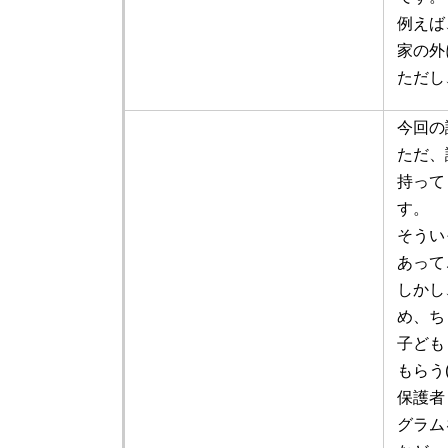
例えば
家の外
ただし
今回の
ただ、
持って
す。
そうい
あって
しかし
め、ち
子ども
もらう
保護者
グラム