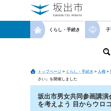
ページの先頭です。
メニューを飛ばして本文へ
メニューを閉じる
くらし・手続き
子
メニューを閉じる
トップページ
>
くらし・手続き
>
人権
>
さい』を開催しました
本文
坂出市男女共同参画講演
を考えよう 目からウロ