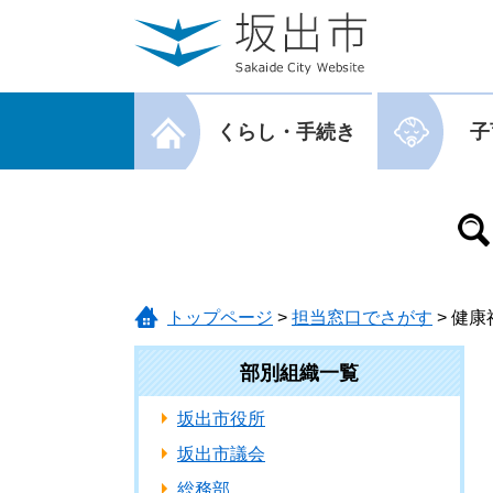
ページの先頭です。
メニューを飛ばして本文へ
メニューを閉じる
くらし・手続き
子
メニューを閉じる
トップページ
>
担当窓口でさがす
>
健康
部別組織一覧
坂出市役所
坂出市議会
総務部