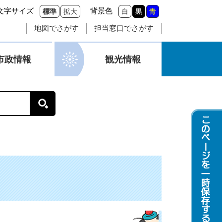
文字サイズ
背景色
標準
拡大
白
黒
青
地図でさがす
担当窓口でさがす
市政情報
観光情報