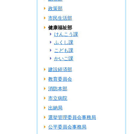
政策部
市民生活部
健康福祉部
けんこう課
ふくし課
こども課
かいご課
建設経済部
教育委員会
消防本部
市立病院
出納局
選挙管理委員会事務局
公平委員会事務局