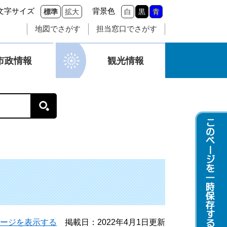
文字サイズ
背景色
標準
拡大
白
黒
青
地図でさがす
担当窓口でさがす
市政情報
観光情報
ージを表示する
掲載日：2022年4月1日更新