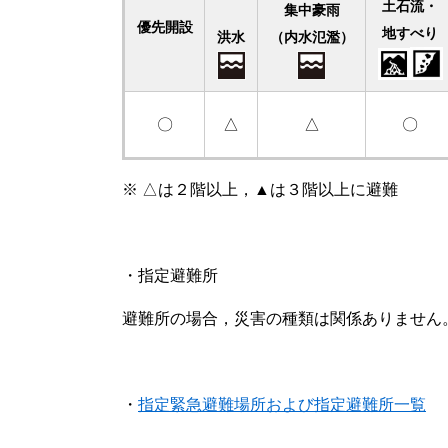
土石流・
集中豪雨
優先開設
地すべり
洪水
（内水氾濫）
〇
△
△
〇
※ △は２階以上，▲は３階以上に避難
・指定避難所
避難所の場合，災害の種類は関係ありません
・
指定緊急避難場所および指定避難所一覧