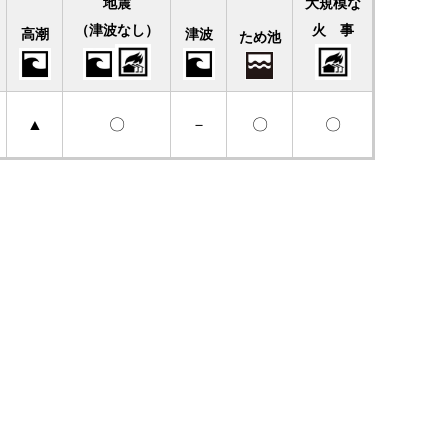
地震
大規模な
（津波なし）
火 事
高潮
津波
ため池
▲
〇
－
〇
〇
。