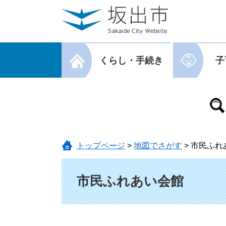
ページの先頭です。
メニューを飛ばして本文へ
メニューを閉じる
くらし・手続き
子
メニューを閉じる
トップページ
>
地図でさがす
>
市民ふれ
本文
市民ふれあい会館