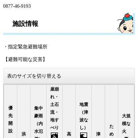
0877-46-9193
施設情報
・指定緊急避難場所
【避難可能な災害】
表のサイズを切り替える
崖崩
れ・
土石
地震
優
集中
流・
（津
先
豪雨
大規
地す
波な
開
（内
模な
た
べり
し）
設
水氾
火
洪
高
津
め