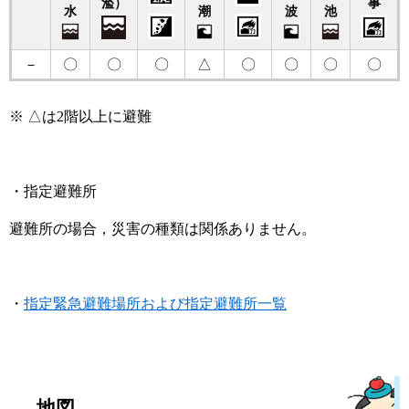
濫）
事
水
潮
波
池
－
〇
〇
〇
△
〇
〇
〇
〇
※ △は2階以上に避難
・指定避難所
避難所の場合，災害の種類は関係ありません。
・
指定緊急避難場所および指定避難所一覧
地図