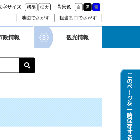
文字サイズ
背景色
標準
拡大
白
黒
青
地図でさがす
担当窓口でさがす
市政情報
観光情報