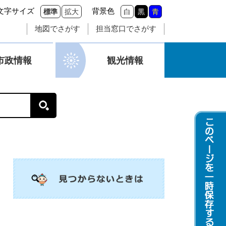
文字サイズ
背景色
標準
拡大
白
黒
青
地図でさがす
担当窓口でさがす
市政情報
観光情報