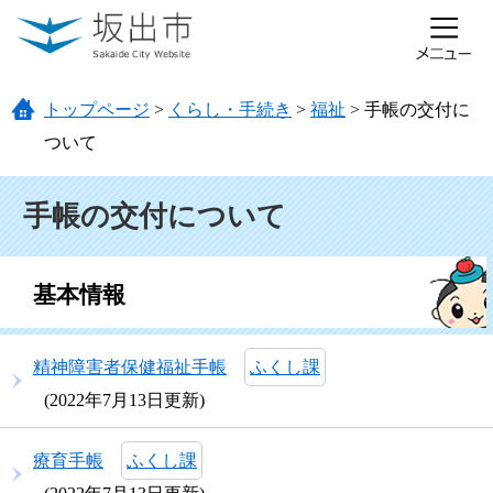
ページの先頭です。
メニューを飛ばして本文へ
トップページ
>
くらし・手続き
>
福祉
>
手帳の交付に
ついて
本文
手帳の交付について
基本情報
精神障害者保健福祉手帳
ふくし課
2022年7月13日更新
療育手帳
ふくし課