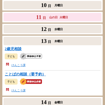
10
月曜日
日
11
山の日
火曜日
日
12
水曜日
日
13
木曜日
日
2歳児相談
子ども
けんこう課
ことばの相談（要予約）
子ども
けんこう課
14
金曜日
日