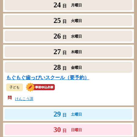
24
月曜日
日
25
火曜日
日
26
水曜日
日
27
木曜日
日
28
金曜日
日
もぐもぐ歯っぴいスクール（要予約）
子ども
けんこう課
29
土曜日
日
30
日曜日
日