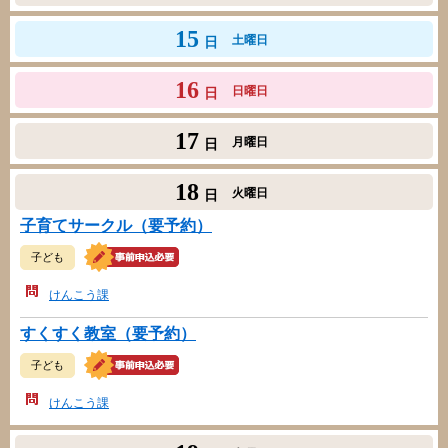
15
土曜日
日
16
日曜日
日
17
月曜日
日
18
火曜日
日
子育てサークル（要予約）
子ども
けんこう課
すくすく教室（要予約）
子ども
けんこう課