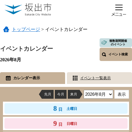
ページの先頭です。
メニューを飛ばして本文へ
トップページ
>
イベントカレンダー
本文
複数期間開催
のイベント
イベントカレンダー
イベント検索
2026年8月
カレンダー表示
イベント一覧表示
先月
今月
来月
8
土曜日
日
9
日曜日
日