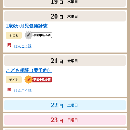
19
水曜日
日
20
木曜日
日
1歳6か月児健康診査
子ども
けんこう課
21
金曜日
日
こども相談（要予約）
子ども
けんこう課
22
土曜日
日
23
日曜日
日