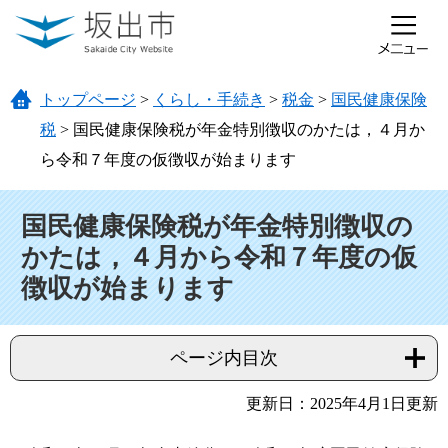
ページの先頭です。
メニューを飛ばして本文へ
トップページ
>
くらし・手続き
>
税金
>
国民健康保険
税
>
国民健康保険税が年金特別徴収のかたは，４月か
ら令和７年度の仮徴収が始まります
本文
国民健康保険税が年金特別徴収の
かたは，４月から令和７年度の仮
徴収が始まります
ページ内目次
更新日：2025年4月1日更新