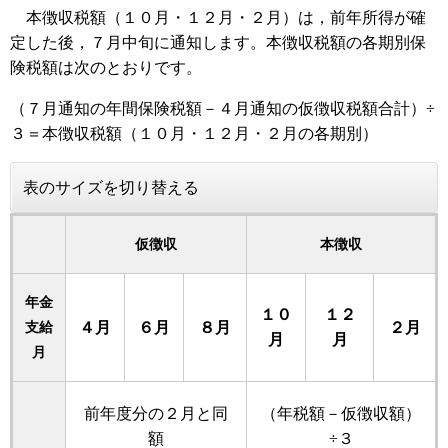
本徴収税額（１０月・１２月・２月）は，前年所得が確
定した後，７月中旬に通知します。本徴収税額の各期別保
険税額は次のとおりです。
（７月通知の年間保険税額－４月通知の仮徴収税額合計）÷
３＝本徴収税額（１０月・１２月・２月の各期別）
表のサイズを切り替える
仮徴収
本徴収
年金
１０
１２
４月
６月
８月
２月
支給
月
月
月
前年度分の２月と同
（年税額－仮徴収額）
額
÷３