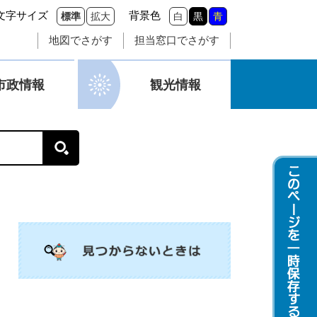
文字サイズ
背景色
標準
拡大
白
黒
青
地図でさがす
担当窓口でさがす
市政情報
観光情報