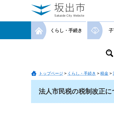
ページの先頭です。
メニューを飛ばして本文へ
メニューを閉じる
くらし・手続き
子
メニューを閉じる
トップページ
>
くらし・手続き
>
税金
>
本文
法人市民税の税制改正に