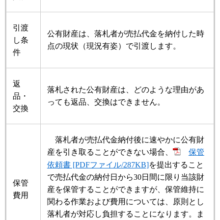
引渡
公有財産は、落札者が売払代金を納付した時
し条
点の現状（現況有姿）で引渡します。
件
返
落札された公有財産は、どのような理由があ
品・
っても返品、交換はできません。
交換
落札者が売払代金納付後に速やかに公有財
産を引き取ることができない場合、
保管
依頼書 [PDFファイル/287KB]
を提出すること
で売払代金の納付日から30日間に限り当該財
保管
産を保管することができますが、保管維持に
費用
関わる作業および費用については、原則とし
落札者が対応し負担することになります。ま