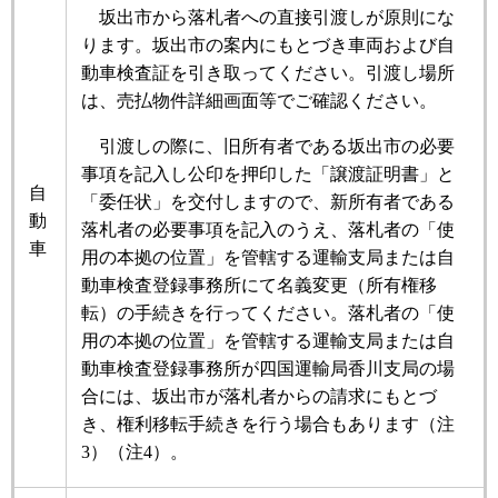
坂出市から落札者への直接引渡しが原則にな
ります。坂出市の案内にもとづき車両および自
動車検査証を引き取ってください。引渡し場所
は、売払物件詳細画面等でご確認ください。
引渡しの際に、旧所有者である坂出市の必要
事項を記入し公印を押印した「譲渡証明書」と
自
「委任状」を交付しますので、新所有者である
動
落札者の必要事項を記入のうえ、落札者の「使
車
用の本拠の位置」を管轄する運輸支局または自
動車検査登録事務所にて名義変更（所有権移
転）の手続きを行ってください。落札者の「使
用の本拠の位置」を管轄する運輸支局または自
動車検査登録事務所が四国運輸局香川支局の場
合には、坂出市が落札者からの請求にもとづ
き、権利移転手続きを行う場合もあります（注
3）（注4）。