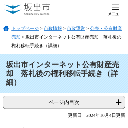
ページの先頭です。
メニューを飛ばして本文へ
トップページ
>
市政情報
>
市政運営
>
公売・公有財産
売却
>
坂出市インターネット公有財産売却 落札後の
権利移転手続き（詳細）
本文
坂出市インターネット公有財産売
却 落札後の権利移転手続き（詳
細）
ページ内目次
更新日：2024年10月4日更新