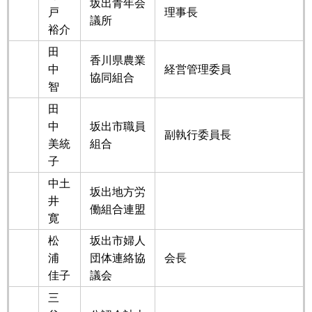
坂出青年会
戸
理事長
議所
裕介
田
香川県農業
中
経営管理委員
協同組合
智
田
中
坂出市職員
副執行委員長
美統
組合
子
中土
坂出地方労
井
働組合連盟
寛
松
坂出市婦人
浦
団体連絡協
会長
佳子
議会
三