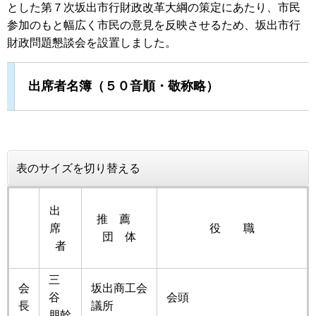
とした第７次坂出市行財政改革大綱の策定にあたり、市民
参加のもと幅広く市民の意見を反映させるため、坂出市行
財政問題懇談会を設置しました。
出席者名簿（５０音順・敬称略）
表のサイズを切り替える
出
推 薦
席
役 職
団 体
者
三
会
坂出商工会
谷
会頭
長
議所
朋幹