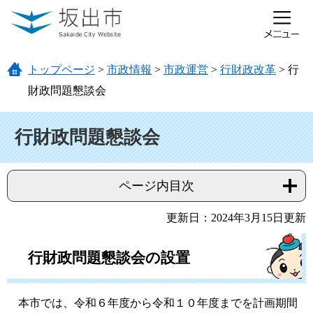
ページの先頭です。
メニューを飛ばして本文へ
トップページ
>
市政情報
>
市政運営
>
行財政改革
>
行
財政問題懇談会
本文
行財政問題懇談会
ページ内目次
更新日：2024年3月15日更新
行財政問題懇談会の設置
本市では、令和６年度から令和１０年度までを計画期間