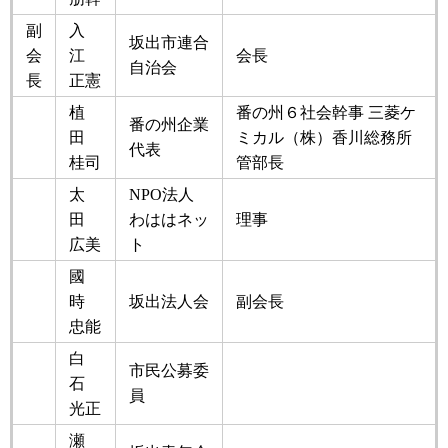
副
入
坂出市連合
会
江
会長
自治会
長
正憲
植
番の州６社会幹事 三菱ケ
番の州企業
田
ミカル（株）香川総務所
代表
桂司
管部長
太
NPO法人
田
わははネッ
理事
広美
ト
國
時
坂出法人会
副会長
忠能
白
市民公募委
石
員
光正
瀬