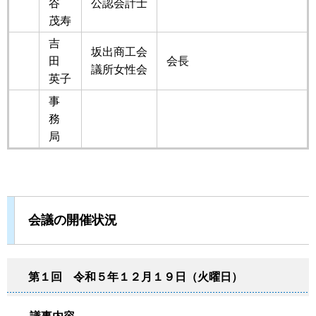
谷
公認会計士
茂寿
吉
坂出商工会
田
会長
議所女性会
英子
事
務
局
会議の開催状況
第１回 令和５年１２月１９日（火曜日）