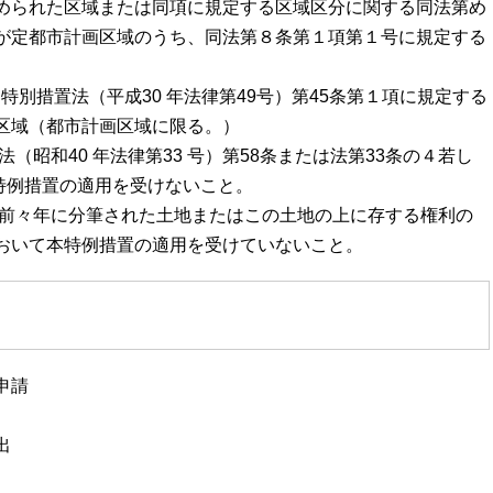
と定められた区域または同項に規定する区域区分に関する同法第め
が定都市計画区域のうち、同法第８条第１項第１号に規定する
る特別措置法（平成30 年法律第49号）第45条第１項に規定する
区域（都市計画区域に限る。）
（昭和40 年法律第33 号）第58条または法第33条の４若し
る特例措置の適用を受けないこと。
は前々年に分筆された土地またはこの土地の上に存する権利の
おいて本特例措置の適用を受けていないこと。
申請
出