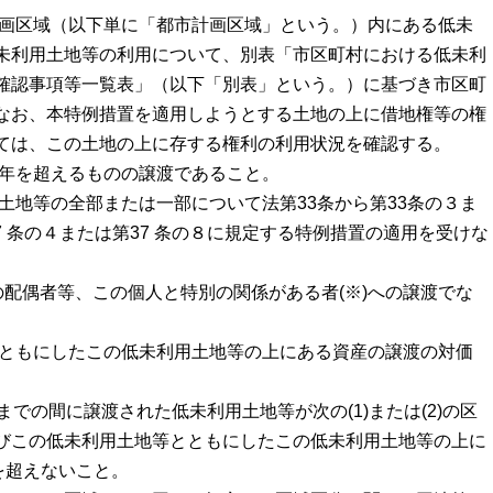
計画区域（以下単に「都市計画区域」という。）内にある低未
未利用土地等の利用について、別表「市区町村における低未利
確認事項等一覧表」（以下「別表」という。）に基づき市区町
なお、本特例措置を適用しようとする土地の上に借地権等の権
ては、この土地の上に存する権利の利用状況を確認する。
５年を超えるものの譲渡であること。
土地等の全部または一部について法第33条から第33条の３ま
37 条の４または第37 条の８に規定する特例措置の適用を受けな
人の配偶者等、この個人と特別の関係がある者(※)への譲渡でな
とともにしたこの低未利用土地等の上にある資産の譲渡の対価
日までの間に譲渡された低未利用土地等が次の(1)または(2)の区
びこの低未利用土地等とともにしたこの低未利用土地等の上に
を超えないこと。