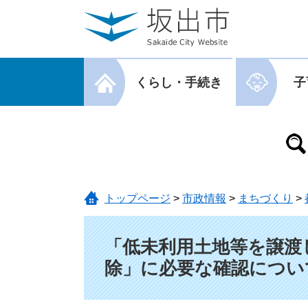
ページの先頭です。
メニューを飛ばして本文へ
メニューを閉じる
くらし・手続き
子
メニューを閉じる
トップページ
>
市政情報
>
まちづくり
>
本文
「低未利用土地等を譲渡
除」に必要な確認につい