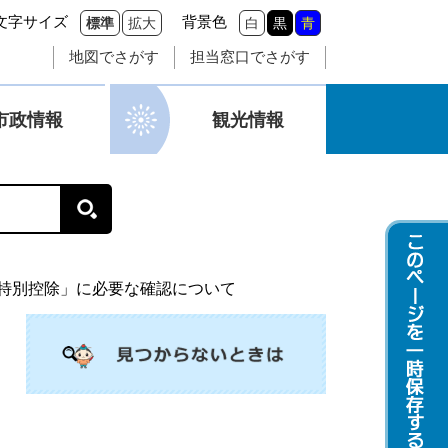
文字サイズ
背景色
標準
拡大
白
黒
青
地図でさがす
担当窓口でさがす
市政情報
観光情報
特別控除」に必要な確認について