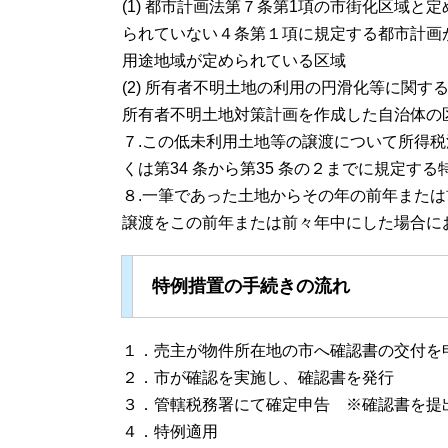
(1) 都市計画法第７条第1項の市街化区域
られていない４条第１項に規定する都市計画
用途地域が定められている区域
(2) 所有者不明土地の利用の円滑化等に関す
所有者不明土地対策計画を作成した自治体の
７.この低未利用土地等の譲渡について所得税法
くは第34 条から第35 条の２までに規定す
８.一筆であった土地からその年の前年また
譲渡をこの前年または前々年中にした場合に
特例措置の手続きの流れ
１．売主が物件所在地の市へ確認書の交付を
２．市が確認を実施し、確認書を発行
３．管轄税務署にて確定申告 ※確認書を提
４．特例適用