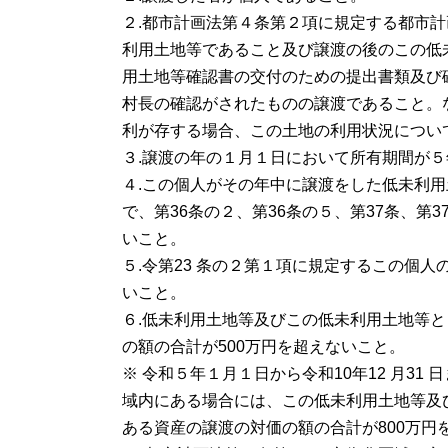
２.都市計画法第４条第２項に規定する都市
利用土地等であること及び譲渡の後のこの低
用土地等確認書の交付のための提出書類及び
村長の確認がされたものの譲渡であること。
利が存する場合、この土地の利用状況につい
３.譲渡の年の１月１日において所有期間が
４.この個人がその年中に譲渡をした低未利用
で、第36条の２、第36条の５、第37条、第
いこと。
５.令第23 条の２第１項に規定するこの個
いこと。
６.低未利用土地等及びこの低未利用土地等
の額の合計が500万円を超えないこと。
※ 令和５年１月１日から令和10年12 月31 
域内にある場合には、この低未利用土地等及
ある資産の譲渡の対価の額の合計が800万円