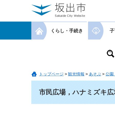
ページの先頭です。
メニューを飛ばして本文へ
メニューを閉じる
くらし・手続き
子
メニューを閉じる
トップページ
>
観光情報
>
あそぶ
>
公園
本文
市民広場，ハナミズキ広