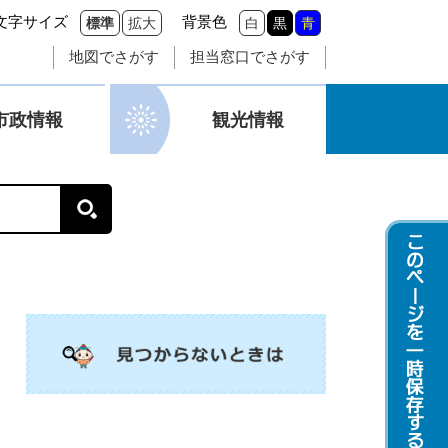
文字サイズ
背景色
標準
拡大
白
黒
青
地図でさがす
担当窓口でさがす
市政情報
観光情報