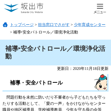
ページの先頭です。
メニューを飛ばして本文へ
トップページ
>
担当窓口でさがす
>
少年育成センター
>
補導‣安全パトロール／環境浄化活動
本文
補導‣安全パトロール／環境浄化活
動
更新日：2020年11月18日更新
補導・安全パトロール
問題行動を未然に防いだり不審者から子どもたちを守っ
たりする活動として、「愛の一声」をかけながらセンター
職員や地区補導員、学校補導教員、少年を守る母の会等