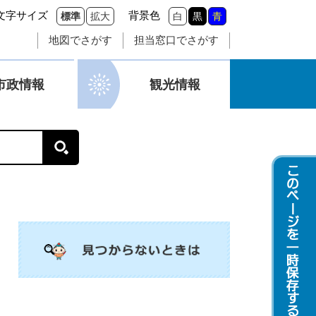
文字サイズ
背景色
標準
拡大
白
黒
青
地図でさがす
担当窓口でさがす
市政情報
観光情報