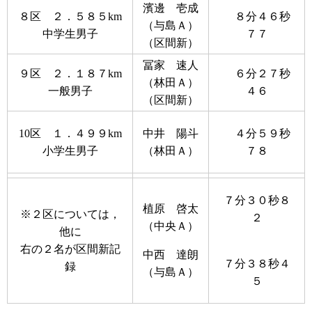
濱邊 壱成
８区 ２．５８５km
８分４６秒
（与島Ａ）
中学生男子
７７
（区間新）
冨家 速人
９区 ２．１８７km
６分２７秒
（林田Ａ）
一般男子
４６
（区間新）
10区 １．４９９km
中井 陽斗
４分５９秒
小学生男子
（林田Ａ）
７８
７分３０秒８
植原 啓太
※２区については，
２
（中央Ａ）
他に
右の２名が区間新記
中西 達朗
７分３８秒４
録
（与島Ａ）
５