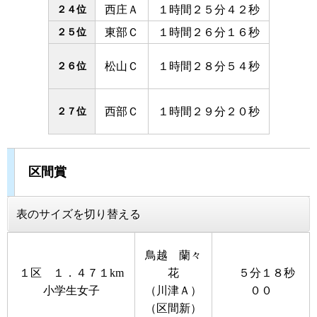
２４位
西庄Ａ
１時間２５分４２秒
２５位
東部Ｃ
１時間２６分１６秒
松山Ｃ
１時間２８分５４秒
２６位
２７位
西部Ｃ
１時間２９分２０秒
区間賞
表のサイズを切り替える
鳥越 蘭々
１区 １．４７１km
花
５分１８秒
小学生女子
（川津Ａ）
００
（区間新）