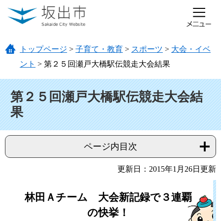
ページの先頭です。
メニューを飛ばして本文へ
トップページ
>
子育て・教育
>
スポーツ
>
大会・イベ
ント
>
第２５回瀬戸大橋駅伝競走大会結果
本文
第２５回瀬戸大橋駅伝競走大会結
果
ページ内目次
更新日：2015年1月26日更新
林田Ａチーム 大会新記録で３連覇
の快挙！