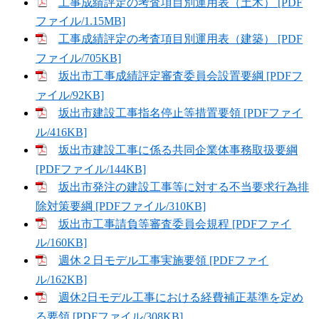
工事成績評定の考査項目別運用表（土木） [PDF
ファイル/1.15MB]
工事成績評定の考査項目別運用表（建築） [PDF
ファイル/705KB]
坂出市工事成績評定審査委員会設置要綱 [PDFフ
ァイル/92KB]
坂出市建設工事指名停止等措置要領 [PDFファイ
ル/416KB]
坂出市建設工事に係る共同企業体事務取扱要綱
[PDFファイル/144KB]
坂出市発注の建設工事等に対する不当要求行為排
除対策要綱 [PDFファイル/310KB]
坂出市工事請負等審査委員会規程 [PDFファイ
ル/160KB]
週休２日モデル工事実施要領 [PDFファイ
ル/162KB]
週休2日モデル工事における経費補正基準を定め
る要領 [PDFファイル/308KB]