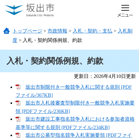
ページの先頭です。
メニューを飛ばして本文へ
トップページ
>
市政情報
>
入札・契約・支払
>
入札制
度
>
入札・契約関係例規、約款
本文
入札・契約関係例規、約款
更新日：2026年4月10日更新
坂出市制限付き一般競争入札に関する規則 [PDF
ファイル/367KB]
坂出市入札後審査型制限付き一般競争入札実施要
領 [PDFファイル/236KB]
坂出市建設工事指名競争入札における参加者資格
基準等に関する規則 [PDFファイル/234KB]
坂出市公募型指名競争入札実施要領 [PDFファイ